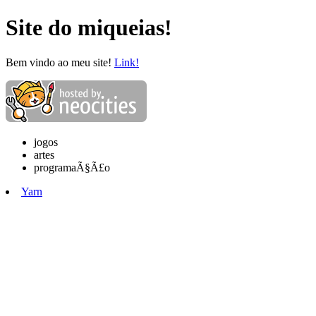
Site do miqueias!
Bem vindo ao meu site!
Link!
jogos
artes
programaÃ§Ã£o
Yarn